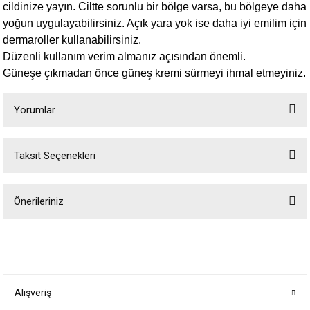
cildinize yayın. Ciltte sorunlu bir bölge varsa, bu bölgeye daha
yoğun uygulayabilirsiniz. Açık yara yok ise daha iyi emilim için
dermaroller kullanabilirsiniz.
Düzenli kullanım verim almanız açısından önemli.
Güneşe çıkmadan önce güneş kremi sürmeyi ihmal etmeyiniz.
Yorumlar
Taksit Seçenekleri
Bu ürüne ilk yorumu siz yapın!
Önerileriniz
Yorum Yaz
Bu ürünün fiyat bilgisi, resim, ürün açıklamalarında ve diğer konularda
yetersiz gördüğünüz noktaları öneri formunu kullanarak tarafımıza
iletebilirsiniz.
Görüş ve önerileriniz için teşekkür ederiz.
Alışveriş
Ürün resmi kalitesiz, bozuk veya görüntülenemiyor.