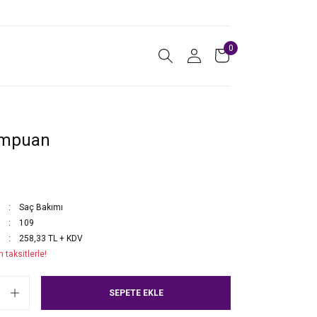
0
ampuan
Saç Bakımı
109
258,33 TL + KDV
 taksitlerle!
SEPETE EKLE