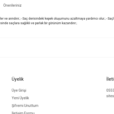
Önerileriniz
r ve arındırır.; - Saç derisindeki kepek oluşumunu azaltmaya yardımcı olur.; - Saçla
sayesinde saçlara sağlıklı ve parlak bir görünüm kazandırır.;
ğer konularda yetersiz gördüğünüz noktaları öneri formunu kullanarak tarafımıza i
Bu ürüne ilk yorumu siz yapın!
Yorum Yaz
Üyelik
İle
Üye Girişi
0553
site
Yeni Üyelik
Şifremi Unuttum
İletişim Formu