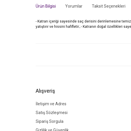
Ürün Bilgisi
Yorumlar
Taksit Seçenekleri
- Katran içeriği sayesinde saç derisini derinlemesine temizle
yatıştırır ve hissini hafifletir.; - Katranın doğal özellikleri 
Bu ürünün fiyat bilgisi, resim, ürün açıklamalarında ve di
Görüş ve önerileriniz için teşekkür ederiz.
Ürün resmi kalitesiz, bozuk veya görüntülenemiyor.
Ürün açıklamasında eksik bilgiler bulunuyor.
Ürün bilgilerinde hatalar bulunuyor.
Alışveriş
Ürün fiyatı diğer sitelerden daha pahalı.
Bu ürüne benzer farklı alternatifler olmalı.
İletişim ve Adres
Satış Sözleşmesi
Sipariş Sorgula
Gizlilik ve Güvenlik