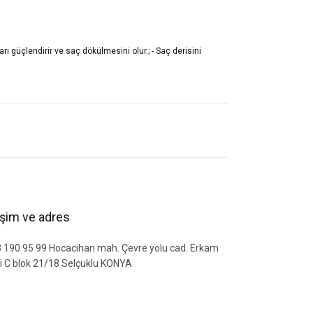
rı güçlendirir ve saç dökülmesini olur.; - Saç derisini
letebilirsiniz.
tişim ve adres
 190 95 99 Hocacihan mah. Çevre yolu cad. Erkam
si C blok 21/18 Selçuklu KONYA